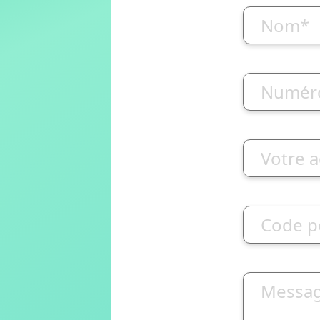
Nom*
Numéro
Votre a
Code p
Messa