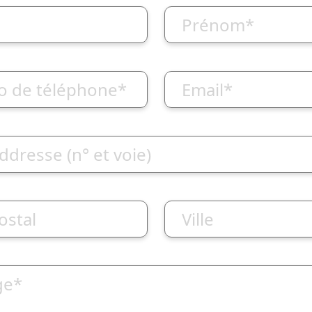
Prénom*
 de téléphone*
Email*
ddresse (n° et voie)
ostal
Ville
ge*